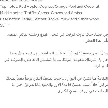
Perfumer: Chris Maurice
Top notes: Red Apple, Cognac, Orange Peel and Coconut.
Middle notes: Truffle, Cacao, Cloves and Amber;
Base notes: Cedar, Leather, Tonka, Musk and Sandalwood.
55 ml
في فيينا، حيثُ يذوبُ الوقتُ في فنجانِ قهوةٍ وجلسةِ تفكيرٍ عميقة،
يأتي هذا العطر.
يمثلُ عطر Vienna إيحاءً باللحظاتِ الصافية .. مزيجٌ مخمليٌّ يجمعُ
حرارةَ الكونياك بنعومةِ التونكا، تماماً كملمسِ المعاطفِ الصوفية في
ليلةٍ باردة.
الثقافةُ هنا تكمنُ في التوازن .. حيث يضيفُ التفاح بريقاً ذهنياً يمنحكَ
تركيزاً حاداً، بينما تضمنُ قاعدةُ الأرز والجلود ثباتاً يفرضُ احترامهُ
الصامت في أروقةِ المدنِ الكبرى.