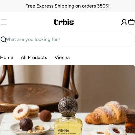
Skip
Free Express Shipping on orders 350$!
to
content
C
Search
Home
All Products
Vienna