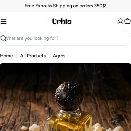
Skip
Free Express Shipping on orders 350$!
to
content
C
Search
Home
All Products
Agros