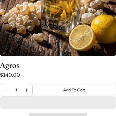
Agros
Regular
$140.00
price
Quantity
Add To Cart
Decrease Quantity For Agros
Increase Quantity For Agros