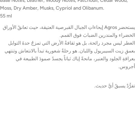
Base Notes; Leather, Woody Notes, Patchouli, Cedar wood,
Moss, Dry Amber, Musks, Cypriol and Olibanum.
55 ml
يستحضر Agros إيحاءاتِ الجبال القبرصية العتيقة، حيث تعانقُ الأوراق
الخضراء والمندرين الضبابَ فوق القمم.
العطر ليس مجرد رائحة، بل هو ثقافةُ الأرض التي تمزجُ حدةَ التوابل
بعمقِ زيت السيبريول واللبان. هو رحلةٌ شعورية تبدأ بالانتعاش وتنتهي
بعراقةِ الجلود والعنبر، مانحةً إياك ثباتاً يجسدُ صمودَ الطبيعة في
أجروس.
تفرُّدٌ يسبقُ أيَّ حديث.