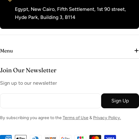
Egypt, New Cairo, Fifth Settlement, 1st 90 street,
Hyde Park, Building 3, B114
Menu
Join Our Newsletter
Sign up to our newsletter
Email
Sign Up
By subscribing you agree to the
Terms of Use
&
Privacy Policy.
Payment